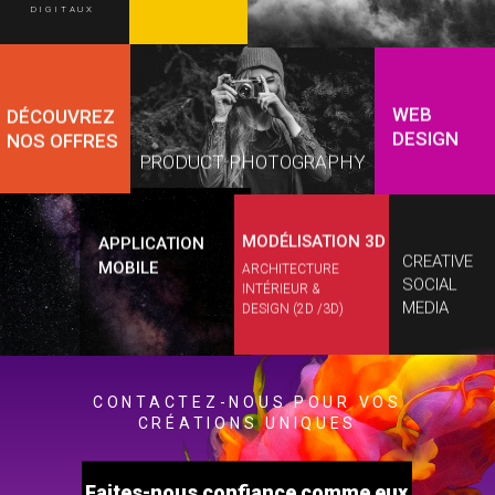
DIGITAUX
WEB
DÉCOUVREZ
DESIGN
NOS OFFRES
PRODUCT PHOTOGRAPHY
MODÉLISATION 3D
APPLICATION
CREATIVE
MOBILE
ARCHITECTURE
SOCIAL
INTÉRIEUR &
MEDIA
DESIGN (2D /3D)
CONTACTEZ-NOUS POUR VOS
CRÉATIONS UNIQUES
Faites-nous confiance comme eux